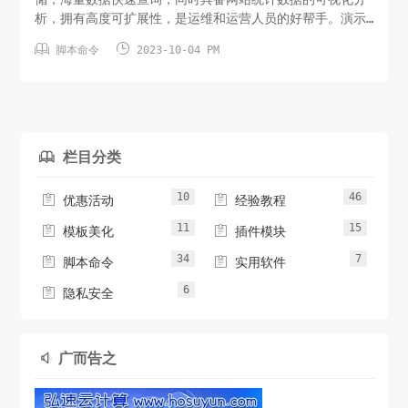
析，拥有高度可扩展性，是运维和运营人员的好帮手。演示
图片安装方法使用 SSH 连接工具，如 堡塔SSH终端 连接


脚本命令
2023-10-04 PM
到您的 Linux 服务器后，根据系统执行相应命令开始安装
（大约2分钟完成面板安装）注意：推荐使用Chrome、火
狐、edge浏览器，国产浏览器（极速模式）安装命令
URL=htt...
栏目分类

10
46


优惠活动
经验教程
11
15


模板美化
插件模块
34
7


脚本命令
实用软件
6

隐私安全
广而告之
