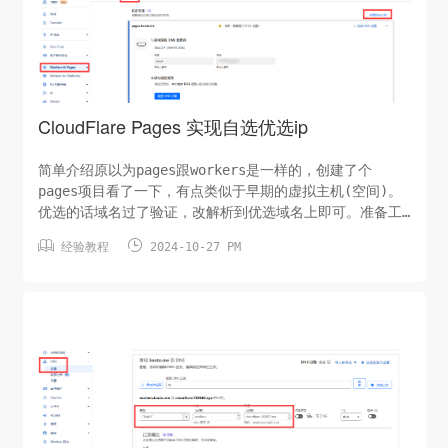
邮件地址验证收件地址配置解析记录配置Catch-all 地址
Catch-all...
CloudFlare Pages 实现自选优选ip
简单介绍原以为pages跟workers是一样的，创建了个
pages项目看了一下，有点类似于早期的虚拟主机(空间)。
优选的话域名过了验证，改解析到优选域名上即可。准备工
作前言：为避免篇幅过长，本文只介绍pages优选相关的，


经验教程
2024-10-27 PM
准备工作可能需要您查询其他文章。1.CloudFlare 账号一
个2.pages 已经部署的项目一个3.域名解析在任意解析服
务的域名一个。注：本文将会使用pages.baota.me作为需
要优选的域名，baota.me域名托管在华为云解析。添加自定
义域DNS验证将您域名解析到page提供的cname地址等待验
证通过修改为优选地址我查看了CF文档，没有找到取消解析
后会删...