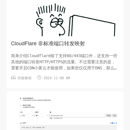
持CF源服务器证书自定义配置自定义配置可以单独为域名或
者其他一些规则单独设置上述SSL/TLS加密协议。回源规则
目前只能设...
CloudFlare 非标准端口转发映射
简单介绍Cloudflare除了支持80/443端口外，还支持一些
其他的端口转发HTTP/HTTPS的流量。不过需要注意的是，
需要开启CDN小黄云才能使用，如果您仅仅用于DNS，那么你
的访问都是直接访问源站的。映射转发方式默认情况下


经验教程
2024-11-08 AM
Cloudflare的映射为全端口映射，即如果你源站使用的是
8443非标准端口，使用Cloudflare服务后，访问的网址后
面还需要带8443。 示例：Cloudflare节点8080端口 映射
到源站8080端口 只支持HTTP协议Cloudflare节点8443端
口 映射到源站8443端口 只支持HTTPS协议HTTP 端口80
8080 8880 2...