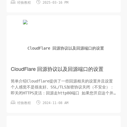


经验教程
2025-03-16 PM
域名。建议优先选择注册.eu.org 、.nom.za但这俩域名通
常审核时间很长可以选择年付注册6-9位数字.xyz等上述免
费域名审核通过后，切换过去。其他域名注册、支付条件比
较苛刻，价格也并不划算，不建议浪费太多时间在上面。由
于汇率支付工具额外扣费等原因，以下海外币种换算RMB仅
用于参考，实际支付时因为各种原因支付的价格会更贵。顶
级域名点击根域名可以跳转访问...
CloudFlare 回源协议以及回源端口的设置
简单介绍Cloudflare提供了一些回源相关的设置并且设置
个人感觉不是很友好。SSL/TLS加密协议关闭（不安全）：
即关闭HTTPS灵活：回源走http80端口 如果您开启这个并
开启源站强制https则会无限301完全：回源走https443端


经验教程
2024-11-08 AM
口 但是不校验证书 你可以在源站使用任意证书哪怕自签、
过期证书完全（严格）：回源走https443端口 校验源站证
书是否合规 可以使用CF签发的源服务器证书严格（仅 SSL
源服务器拉取）：与完全（严格）似乎是一样的，可能不支