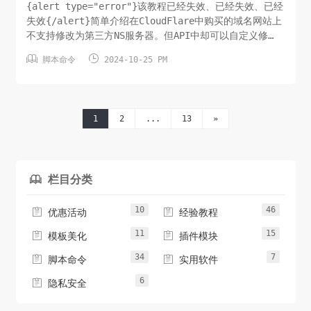
{alert type="error"}该教程已经失效、已经失效、已经
失效{/alert}简单介绍在CloudFlare中购买的域名网站上
不支持修改为第三方NS服务器。但API中却可以自定义修
改。如果还想使用CloudFlare，反向修改回来即可。一键


脚本命令
2024-10-25 PM
脚本#!/bin/bash # +----------------------------
--------------------------------------- # |
CloudFlare使用api修改域名解析NS为第三方NS # +----
--------------------------------------------
1
2
...
13
»
-...
栏目分类

10
46


优惠活动
经验教程
11
15


模板美化
插件模块
34
7


脚本命令
实用软件
6

隐私安全