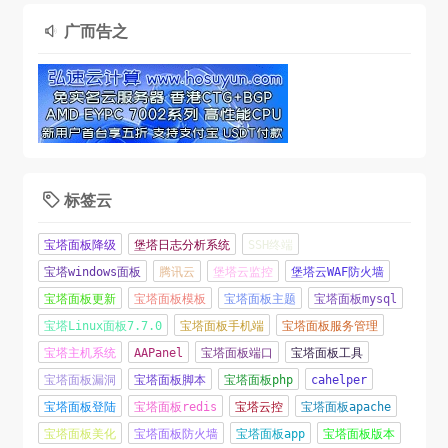
广而告之

标签云

宝塔面板降级
堡塔日志分析系统
SSH终端
宝塔windows面板
腾讯云
堡塔云监控
堡塔云WAF防火墙
宝塔面板更新
宝塔面板模板
宝塔面板主题
宝塔面板mysql
宝塔Linux面板7.7.0
宝塔面板手机端
宝塔面板服务管理
宝塔主机系统
AAPanel
宝塔面板端口
宝塔面板工具
宝塔面板漏洞
宝塔面板脚本
宝塔面板php
cahelper
宝塔面板登陆
宝塔面板redis
宝塔云控
宝塔面板apache
宝塔面板美化
宝塔面板防火墙
宝塔面板app
宝塔面板版本