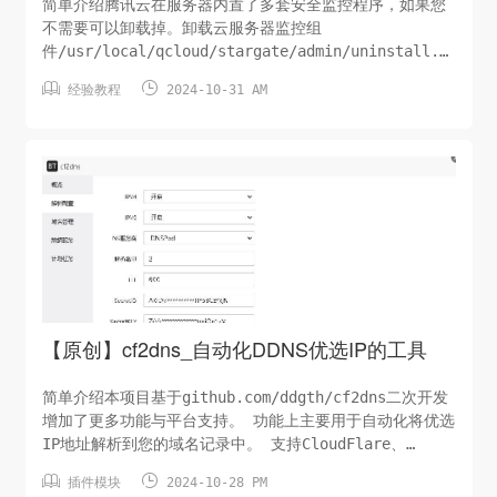
简单介绍腾讯云在服务器内置了多套安全监控程序，如果您
不需要可以卸载掉。卸载云服务器监控组
件/usr/local/qcloud/stargate/admin/uninstall.sh
/usr/local/qcloud/monitor/barad/admin/uninstall.sh


经验教程
2024-10-31 AM
卸载云镜/usr/local/qcloud/YunJing/uninst.sh卸载
TAT自动化助手systemctl stop tat_agent systemctl
disable tat_agent rm -f
/etc/systemd/system/tat_agent.service【谨慎可
选】卸载其他服...
【原创】cf2dns_自动化DDNS优选IP的工具
简单介绍本项目基于github.com/ddgth/cf2dns二次开发
增加了更多功能与平台支持。 功能上主要用于自动化将优选
IP地址解析到您的域名记录中。 支持CloudFlare、
CloudFront、Gcore优选IPv4&IPv6地址 支持宝塔面板、


插件模块
2024-10-28 PM
python3、GitHub-Actions三种方式部署。演示图片接口