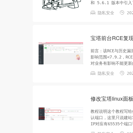
和 5.6.1 版本
已经被多个 Linux 发


隐私安全
202
宝塔前台RCE复现+
前言：该RCE与历史漏洞
影响范围<7.9.2，R
对业务有影响不能更新的
payload ‍ 复现过


隐私安全
202
修改宝塔linux
教程说明这个教程写给
认端口，这里只说建站
IP对应有65535个
及如3306 22 等