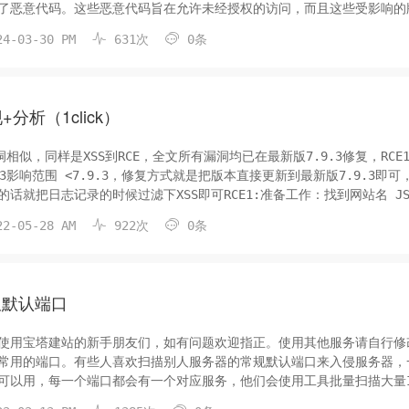
中引入了恶意代码。这些恶意代码旨在允许未经授权的访问，而且这些受影响的
行版合并，但 RHEL 不受此影响。Red Hat 目前正在...


4-03-30 PM
631次
0条
分析（1click）
相似，同样是XSS到RCE，全文所有漏洞均已在最新版7.9.3修复，RCE1
CE3影响范围 <7.9.3，修复方式就是把版本直接更新到最新版7.9.3即可
话就把日志记录的时候过滤下XSS即可RCE1:准备工作：找到网站名 J
程：此时的wwwroot目录下面是没有文件的 发...


2-05-28 AM
922次
0条
面板默认端口
使用宝塔建站的新手朋友们，如有问题欢迎指正。使用其他服务请自行修
常用的端口。有些人喜欢扫描别人服务器的常规默认端口来入侵服务器，
端口可以用，每一个端口都会有一个对应服务，他们会使用工具批量扫描大量
常见端口，如不小心被扫描到，会利用端口对应的服务软件的漏洞达到入侵的