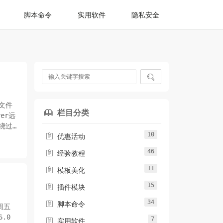
脚本命令
实用软件
隐私安全

文件
栏目分类

ver远
绕过
10

优惠活动
46

经验教程
11

模板美化
15

插件模块
34

脚本命令
周五
.0
7

实用软件