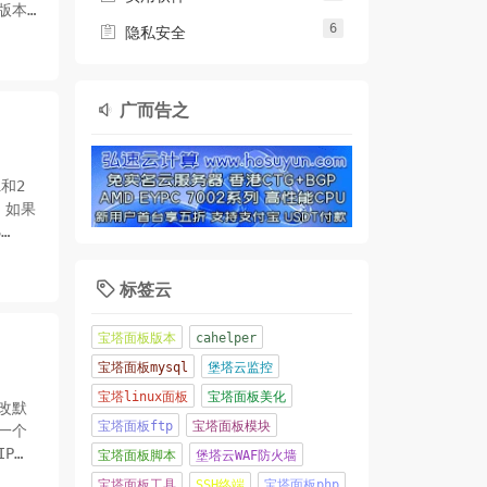
版本
6

隐私安全
广而告之

和2
，如果
S
标签云

宝塔面板版本
cahelper
宝塔面板mysql
堡塔云监控
宝塔linux面板
宝塔面板美化
改默
宝塔面板ftp
宝塔面板模块
一个
IP以
宝塔面板脚本
堡塔云WAF防火墙
目的。
宝塔面板工具
SSH终端
宝塔面板php