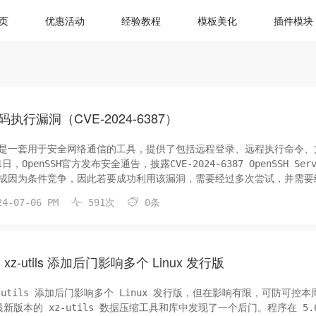
页
优惠活动
经验教程
模板美化
插件模块
码执行漏洞（CVE-2024-6387）
SSH是一套用于安全网络通信的工具，提供了包括远程登录、远程执行命令、
，OpenSSH官方发布安全通告，披露CVE-2024-6387 OpenSSH Ser
成因为条件竞争，因此若要成功利用该漏洞，需要经过多次尝试，并需要
LR），难度较高。二、影响版本8.5p1 <= OpenS...


4-07-06 PM
591次
0条
-utils 添加后门影响多个 Linux 发行版
-utils 添加后门影响多个 Linux 发行版，但在影响有限，可防可控本
在最新版本的 xz-utils 数据压缩工具和库中发现了一个后门。程序在 5.6