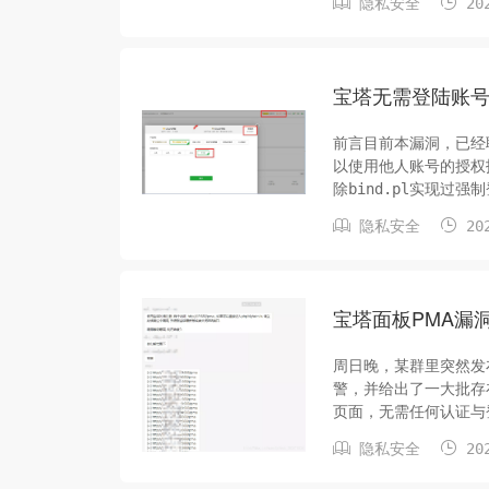


隐私安全
202
因此改了端口后如果被盯
宝塔无需登陆账
前言目前本漏洞，已经
以使用他人账号的授权
除bind.pl实现过
个生成userInfo


隐私安全
202
切换到测试版外没有任何
宝塔面板PMA漏
周日晚，某群里突然发布
警，并给出了一大批存在
页面，无需任何认证与
者，我对此当然是一笑


隐私安全
202
件事情的缘由。我们的问