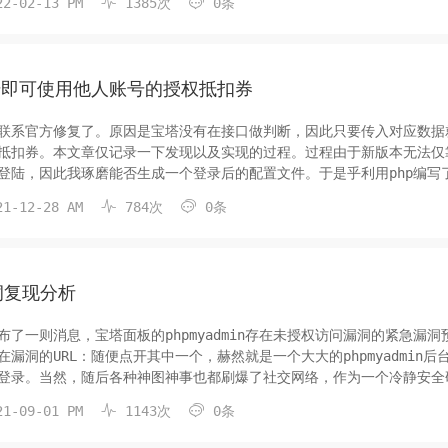


2-02-13 PM
1385次
0条
上源...
号即可使用他人账号的授权抵扣券
联系官方修复了。原因是宝塔没有在接口做判断，因此只要传入对应数据
抵扣券。本文章仅记录一下发现以及实现的过程。过程由于新版本无法仅
强制登陆，因此我琢磨能否生成一个登录后的配置文件。于是乎利用php编写
的接口，起初没有在意，在一次测试新版本时。我发现我生成的配置文件，除


1-12-28 AM
784次
0条
限制...
洞复现分析
了一则消息，宝塔面板的phpmyadmin存在未授权访问漏洞的紧急漏洞
漏洞的URL：随便点开其中一个，赫然就是一个大大的phpmyadmin后
登录。当然，随后各种神图神事也都刷爆了社交网络，作为一个冷静安全
置之，但是这个漏洞的原因我还是颇感兴趣的，所以本文我们就来考证一


1-09-01 PM
1143次
0条
题...