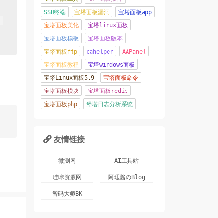
SSH终端
宝塔面板漏洞
宝塔面板app
宝塔面板美化
宝塔linux面板
宝塔面板模板
宝塔面板版本
宝塔面板ftp
cahelper
AAPanel
宝塔面板教程
宝塔windows面板
宝塔Linux面板5.9
宝塔面板命令
宝塔面板模块
宝塔面板redis
宝塔面板php
堡塔日志分析系统
友情链接

微测网
AI工具站
哇咔资源网
阿珏酱のBlog
智码大师BK