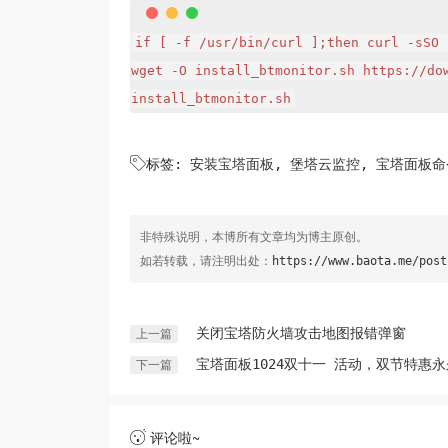
if [ -f /usr/bin/curl ];then curl -sSO 
wget -O install_btmonitor.sh https://dow
install_btmonitor.sh

标签:
安装宝塔面板
,
堡塔云监控
,
宝塔面板命
非特殊说明，本博所有文章均为博主原创。
如若转载，请注明出处：
https://www.baota.me/post
关闭宝塔防火墙攻击地图报错弹窗
上一篇
宝塔面板1024双十一 活动，双节特惠永
下一篇
评论啦~
