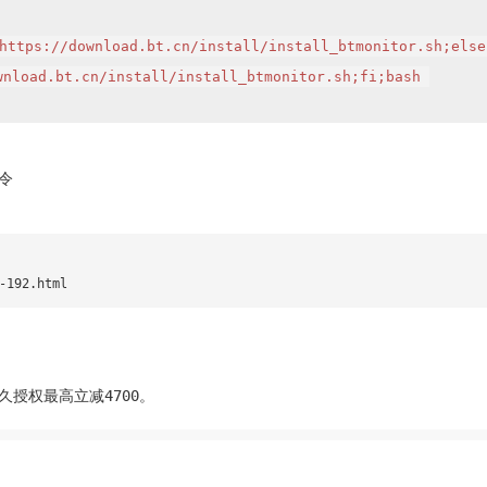
https://download.bt.cn/install/install_btmonitor.sh;else 
nload.bt.cn/install/install_btmonitor.sh;fi;bash 
令
-192.html
久授权最高立减4700。