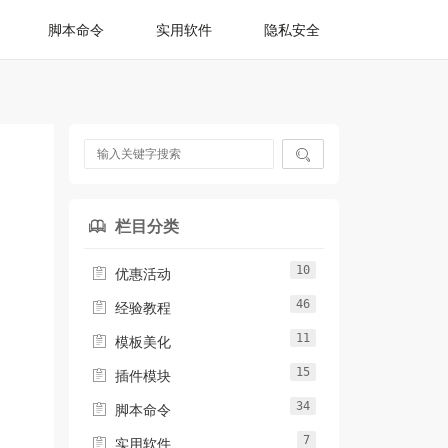
脚本命令
实用软件
隐私安全

栏目分类

10

优惠活动
46

经验教程
11

模板美化
15

插件模块
34

脚本命令
7

实用软件