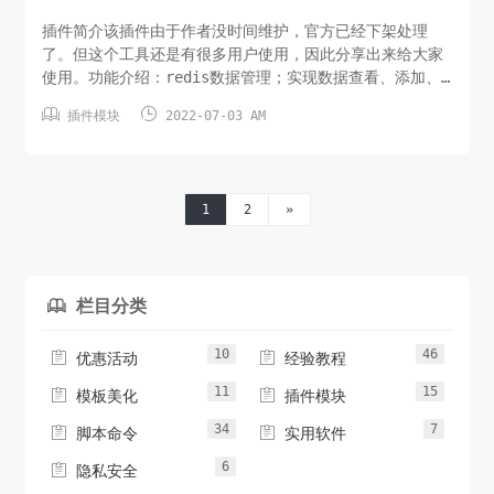
插件简介该插件由于作者没时间维护，官方已经下架处理
了。但这个工具还是有很多用户使用，因此分享出来给大家
使用。功能介绍：redis数据管理；实现数据查看、添加、
删除、修改插件信息插件名称：redisutil，redis数据管


插件模块
2022-07-03 AM
理工具插件版本：2.7插件作者：大猿人
(www.dayuanren.net)支持版本：6.8.4及以上支持系
统：Linux64位系统插件下载蓝奏云下载:https://ga...
1
2
»
栏目分类

10
46


优惠活动
经验教程
11
15


模板美化
插件模块
34
7


脚本命令
实用软件
6

隐私安全