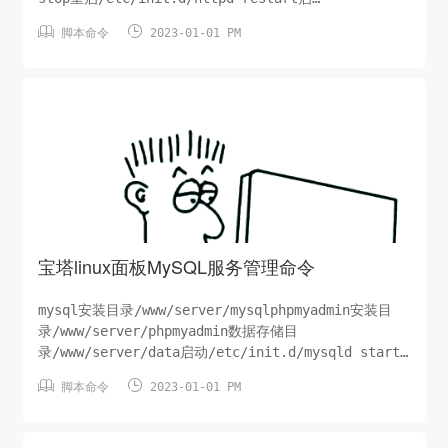
载/etc/init.d/httpd reloadapache配置文


脚本命令
2023-01-01 PM
件/www/server/apache/conf/httpd.conf
宝塔linux面板MySQL服务管理命令
mysql安装目录/www/server/mysqlphpmyadmin安装目
录/www/server/phpmyadmin数据存储目
录/www/server/data启动/etc/init.d/mysqld start
停止/etc/init.d/mysqld stop重


脚本命令
2023-01-01 PM
启/etc/init.d/mysqld restart启
载/etc/init.d/mysqld reloadmysql配置...