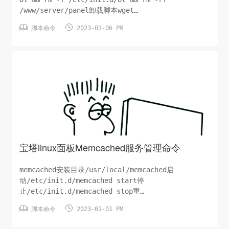
/www/server/panel卸载脚本wget
http://download.bt.cn/install/bt-uninstall.sh


脚本命令
2023-03-06 PM
&& bash bt-un...
宝塔linux面板Memcached服务管理命令
memcached安装目录/usr/local/memcached启
动/etc/init.d/memcached start停
止/etc/init.d/memcached stop重
启/etc/init.d/memcached restart启


脚本命令
2023-01-01 PM
载/etc/init.d/memcached reload