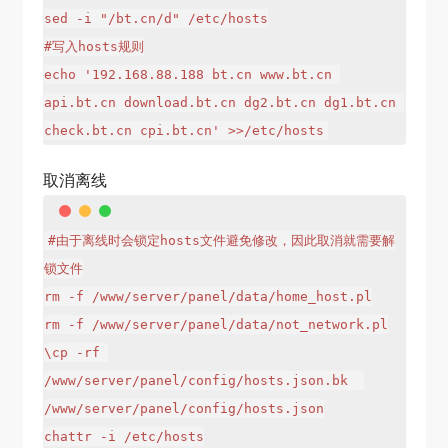
sed -i "/bt.cn/d" /etc/hosts

#写入hosts规则

echo '192.168.88.188 bt.cn www.bt.cn 
api.bt.cn download.bt.cn dg2.bt.cn dg1.bt.cn 
check.bt.cn cpi.bt.cn' >>/etc/hosts
取消离线
#由于离线时会锁定hosts文件避免修改，因此取消就需要解
锁文件

rm -f /www/server/panel/data/home_host.pl

rm -f /www/server/panel/data/not_network.pl

\cp -rf 
/www/server/panel/config/hosts.json.bk  
/www/server/panel/config/hosts.json

chattr -i /etc/hosts
