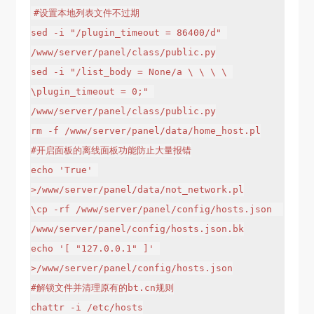
#设置本地列表文件不过期

sed -i "/plugin_timeout = 86400/d" 
/www/server/panel/class/public.py

sed -i "/list_body = None/a \ \ \ \ 
\plugin_timeout = 0;" 
/www/server/panel/class/public.py

rm -f /www/server/panel/data/home_host.pl

#开启面板的离线面板功能防止大量报错

echo 'True' 
>/www/server/panel/data/not_network.pl

\cp -rf /www/server/panel/config/hosts.json  
/www/server/panel/config/hosts.json.bk

echo '[ "127.0.0.1" ]' 
>/www/server/panel/config/hosts.json

#解锁文件并清理原有的bt.cn规则

chattr -i /etc/hosts
