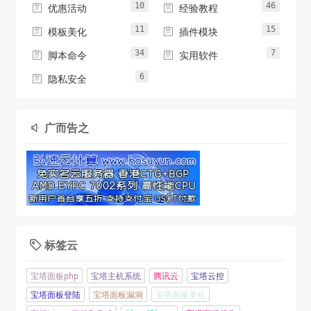
10
46


优惠活动
经验教程
11
15


模板美化
插件模块
34
7


脚本命令
实用软件
6

隐私安全
广而告之

标签云

宝塔面板php
宝塔主机系统
腾讯云
宝塔云控
宝塔面板登陆
宝塔面板漏洞
宝塔面板美化