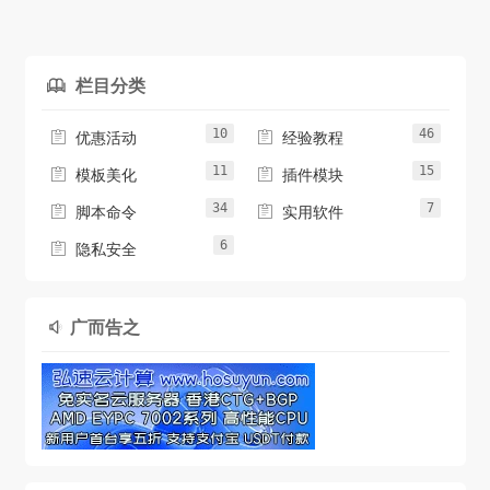
Apache/Nginx/php/MySQL（已...
栏目分类

10
46


优惠活动
经验教程
11
15


模板美化
插件模块
34
7


脚本命令
实用软件
6

隐私安全
广而告之
