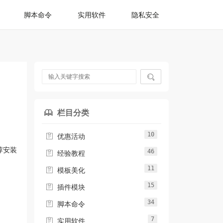
脚本命令
实用软件
隐私安全

栏目分类

10

优惠活动
荐安装
46

经验教程
11

模板美化
15

插件模块
34

脚本命令
7

实用软件