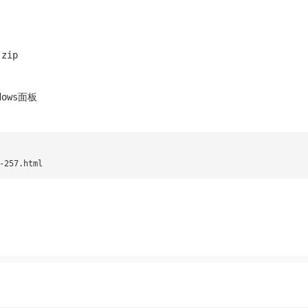
.zip
dows面板
-257.html