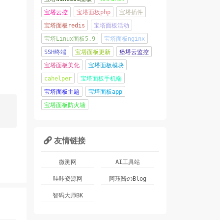
宝塔云控
宝塔面板php
宝塔插件
宝塔面板redis
宝塔面板活动
宝塔Linux面板5.9
宝塔面板nginx
SSH终端
宝塔面板更新
堡塔云监控
宝塔面板美化
宝塔面板模块
cahelper
宝塔面板手机端
宝塔面板主题
宝塔面板app
宝塔面板防火墙
友情链接

微测网
AI工具站
哇咔资源网
阿珏酱のBlog
智码大师BK