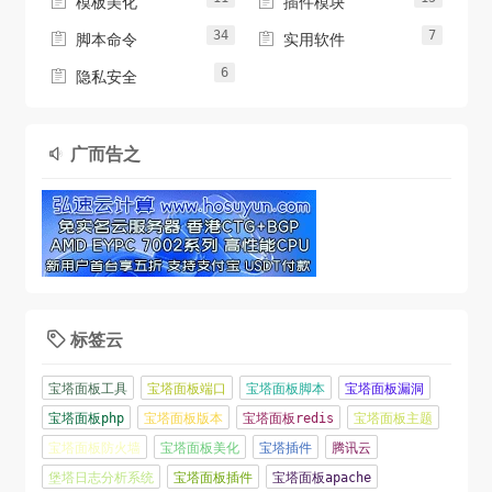


模板美化
插件模块
34
7


脚本命令
实用软件
6

隐私安全
广而告之

标签云

宝塔面板工具
宝塔面板端口
宝塔面板脚本
宝塔面板漏洞
宝塔面板php
宝塔面板版本
宝塔面板redis
宝塔面板主题
宝塔面板防火墙
宝塔面板美化
宝塔插件
腾讯云
堡塔日志分析系统
宝塔面板插件
宝塔面板apache