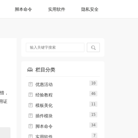
脚本命令
实用软件
隐私安全

栏目分类

10

优惠活动
可惜，
46

经验教程
用证
11

模板美化
15

插件模块
34

脚本命令
7

实用软件