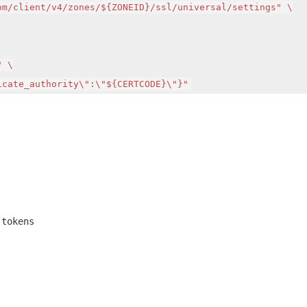
m/client/v4/zones/${ZONEID}/ssl/universal/settings" \

ificate_authority\":\"${CERTCODE}\"}"
-tokens