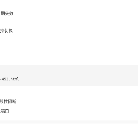
经过期失效
支持切换
-453.html
阶段性阻断
源端口