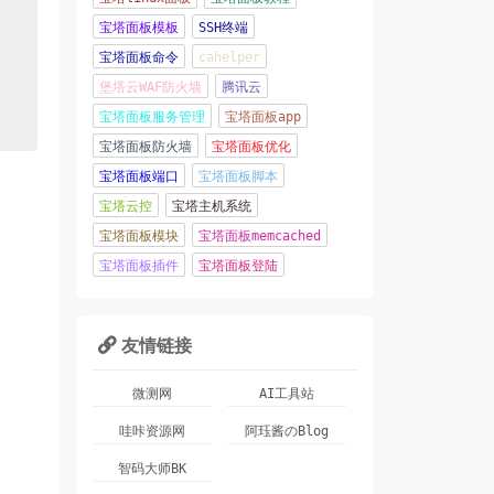
宝塔面板模板
SSH终端
宝塔面板命令
cahelper
堡塔云WAF防火墙
腾讯云
宝塔面板服务管理
宝塔面板app
宝塔面板防火墙
宝塔面板优化
宝塔面板端口
宝塔面板脚本
宝塔云控
宝塔主机系统
宝塔面板模块
宝塔面板memcached
宝塔面板插件
宝塔面板登陆
友情链接

微测网
AI工具站
哇咔资源网
阿珏酱のBlog
智码大师BK