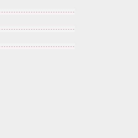
------------------------------

------------------------------

------------------------------
