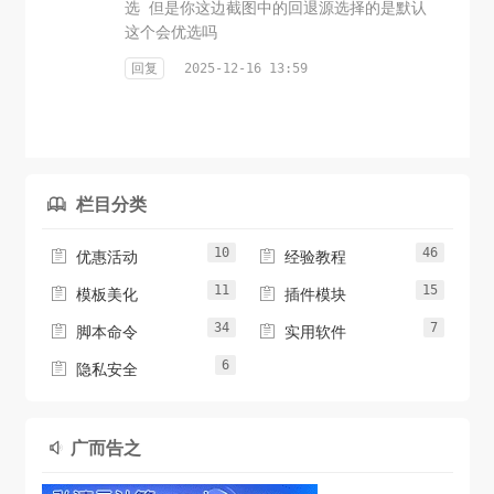
选 但是你这边截图中的回退源选择的是默认
这个会优选吗
回复
2025-12-16 13:59
栏目分类

10
46


优惠活动
经验教程
11
15


模板美化
插件模块
34
7


脚本命令
实用软件
6

隐私安全
广而告之
