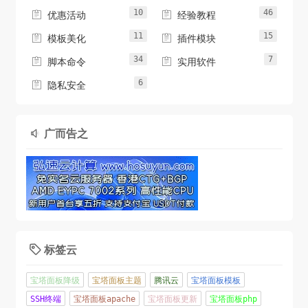
10
46


优惠活动
经验教程
11
15


模板美化
插件模块
34
7


脚本命令
实用软件
6

隐私安全
广而告之

标签云

宝塔面板降级
宝塔面板主题
腾讯云
宝塔面板模板
SSH终端
宝塔面板apache
宝塔面板更新
宝塔面板php