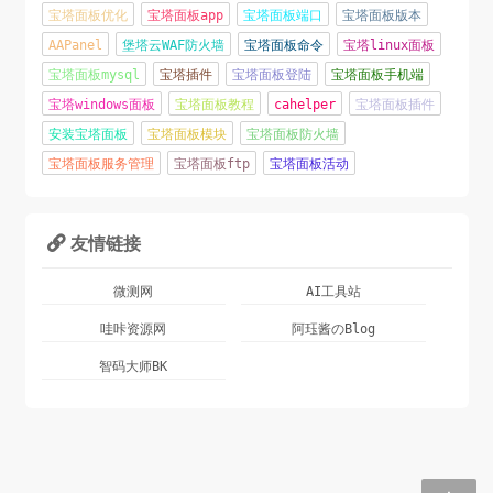
宝塔面板优化
宝塔面板app
宝塔面板端口
宝塔面板版本
AAPanel
堡塔云WAF防火墙
宝塔面板命令
宝塔linux面板
宝塔面板mysql
宝塔插件
宝塔面板登陆
宝塔面板手机端
宝塔windows面板
宝塔面板教程
cahelper
宝塔面板插件
安装宝塔面板
宝塔面板模块
宝塔面板防火墙
宝塔面板服务管理
宝塔面板ftp
宝塔面板活动
友情链接

微测网
AI工具站
哇咔资源网
阿珏酱のBlog
智码大师BK