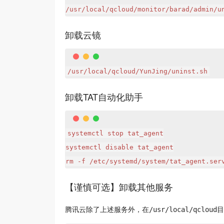
/usr/local/qcloud/monitor/barad/admin/u
卸载云镜
/usr/local/qcloud/YunJing/uninst.sh
卸载TAT自动化助手
systemctl stop tat_agent

systemctl disable tat_agent

rm -f /etc/systemd/system/tat_agent.ser
【谨慎可选】卸载其他服务
腾讯云除了上述服务外，在/usr/local/qclo