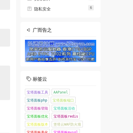
6

隐私安全
广而告之

标签云

宝塔面板工具
AAPanel
宝塔面板php
宝塔面板端口
宝塔面板登陆
宝塔面板活动
宝塔面板优化
宝塔面板redis
宝塔面板版本
堡塔云WAF防火墙
宝塔面板美化
宝塔面板mysql