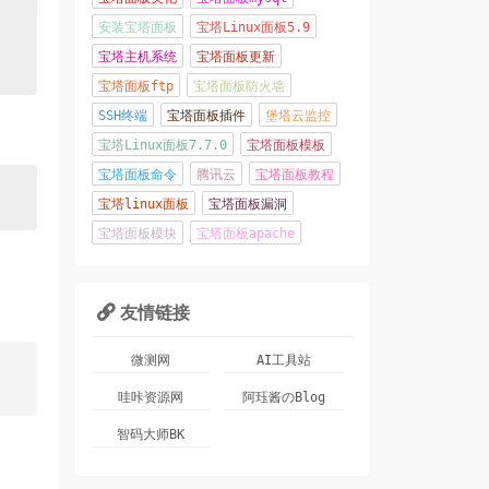
安装宝塔面板
宝塔Linux面板5.9
宝塔主机系统
宝塔面板更新
宝塔面板ftp
宝塔面板防火墙
SSH终端
宝塔面板插件
堡塔云监控
宝塔Linux面板7.7.0
宝塔面板模板
宝塔面板命令
腾讯云
宝塔面板教程
宝塔linux面板
宝塔面板漏洞
宝塔面板模块
宝塔面板apache
友情链接

微测网
AI工具站
哇咔资源网
阿珏酱のBlog
智码大师BK