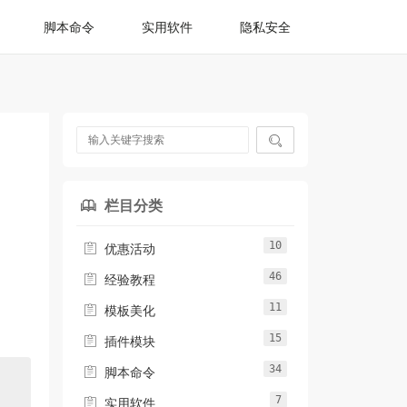
脚本命令
实用软件
隐私安全

栏目分类

10

优惠活动
46

经验教程
11

模板美化
15

插件模块
34

脚本命令
7

实用软件