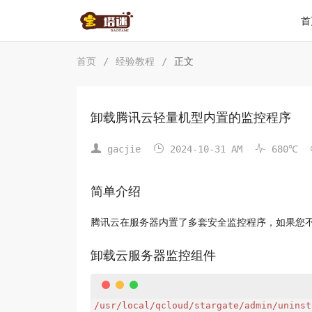
首
首页
/
经验教程
/
正文
卸载腾讯云轻量机型内置的监控程序



gacjie
2024-10-31 AM
680℃
简单介绍
腾讯云在服务器内置了多套安全监控程序，如果您
卸载云服务器监控组件
/usr/local/qcloud/stargate/admin/uninsta