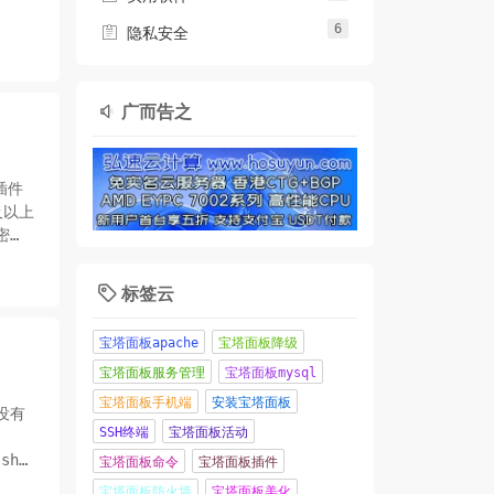
6

使用方
隐私安全
广而告之

插件
及以上
密
标签云

宝塔面板apache
宝塔面板降级
宝塔面板服务管理
宝塔面板mysql
宝塔面板手机端
安装宝塔面板
没有
SSH终端
宝塔面板活动
.sh插
宝塔面板命令
宝塔面板插件
宝塔面板防火墙
宝塔面板美化