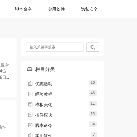
脚本命令
实用软件
隐私安全

网盘管
栏目分类

4位
更新日
10

优惠活动
46

经验教程
11

模板美化
15

插件模块
34

脚本命令
插件
：
7

实用软件