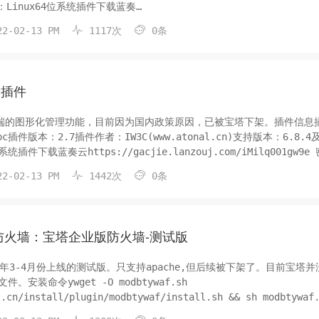
：Linux64位系统插件下载蓝奏
ie.lanzouj.com/ieP35001hn3a 密码:2rss插件截图更新日志暂无更新


2-02-13 PM
1117次
0条
端插件
户端的图形化管理功能，目前因为国内政策原因，已被宝塔下架。插件信息
c插件版本：2.7插件作者：IW3C(www.atonal.cn)支持版本：6.8.4
插件下载蓝奏云https://gacjie.lanzouj.com/iMilq001gw9e 
日志暂无使用方法1.下载插件包2.打...


2-02-13 PM
1442次
0条
e防火墙：宝塔企业版防火墙-测试版
年3-4月份上线的测试版。只支持apache,但后续被下架了。目前宝塔并
安装命令ywget -O modbtywaf.sh
t.cn/install/plugin/modbtywaf/install.sh && sh modbtywaf