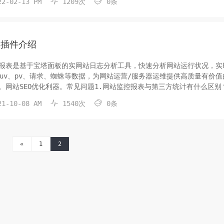


2-02-13 PM
1209次
0条
表插件介绍
报表是基于宝塔面板的实网站日志分析工具，快速分析网站运行状况，实
、uv、pv、请求、蜘蛛等数据，为网站运营/服务器运维提供高质量有价值
。网站SEO优化利器。常见问题1.网站监控报表与第三方统计有什么区别
日志，而第三方统计需要用户浏览器加载才会统计到。因此网站报表可以


1-10-08 AM
1540次
0条
数据API...
«
1
2