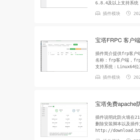
6.8.4及以上支持系统
云:https://gacj


插件模块
202
法...
宝塔FRPC 客户
插件简介提供frp客
名称：frp客户端，frp
支持系统：Linux64位系统
码:f92g插件截图更新


插件模块
202
宝塔免费apach
插件说明此防火墙在21
删除安装脚本以及插件文件。
http://download.b
件截图