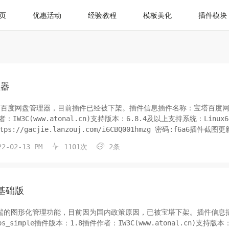
页
优惠活动
经验教程
模板美化
插件模块
理器
发的百度网盘管理器，目前插件已经被下架。插件信息插件名称：宝塔百度
W3C(www.atonal.cn)支持版本：6.8.4及以上支持系统：Linux6
://gacjie.lanzouj.com/i6CBQ001hmzg 密码:f6a6插件截图
下载插件包2.打开面板-软件商店-第三方...


2-02-13 PM
1101次
2条
端基础版
务端的图形化管理功能，目前因为国内政策原因，已被宝塔下架。插件信息
s_simple插件版本：1.8插件作者：IW3C(www.atonal.cn)支持版本