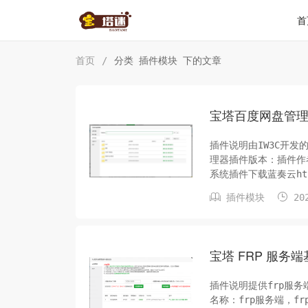
首
首页
/
分类 插件模块 下的文章
宝塔百度网盘管
插件说明由IW3C开
理器插件版本：插件作者：I
系统插件下载蓝奏云https
志暂无更新使用方法1.


插件模块
202
宝塔 FRP 服务
插件说明提供frp服
名称：frp服务端，frp