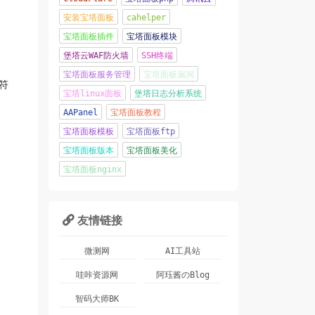
安装宝塔面板
cahelper
宝塔面板插件
宝塔面板模块
堡塔云WAF防火墙
SSH终端
宝塔面板服务管理
宝塔面板漏洞
符
宝塔linux面板
堡塔日志分析系统
AAPanel
宝塔面板教程
宝塔面板模板
宝塔面板ftp
宝塔面板版本
宝塔面板美化
宝塔面板nginx
友情链接

微测网
AI工具站
哇咔资源网
阿珏酱のBlog
智码大师BK