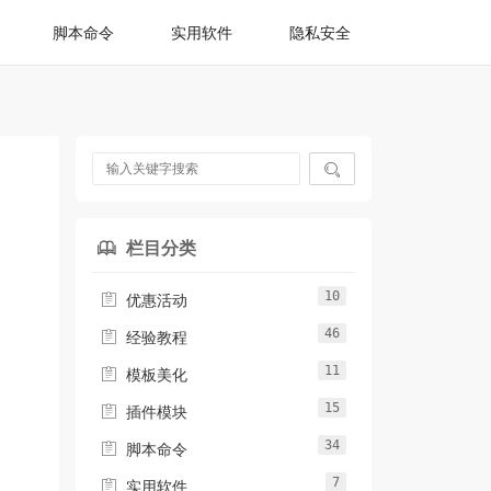
脚本命令
实用软件
隐私安全

栏目分类

10

优惠活动
46

经验教程
11

模板美化
15

插件模块
34

脚本命令
7

实用软件