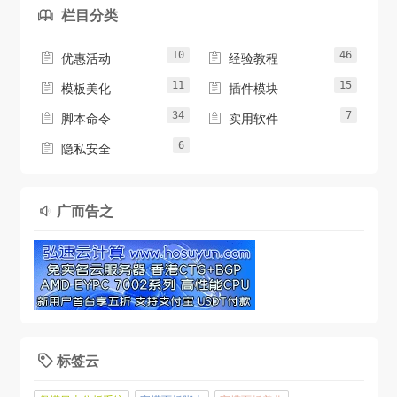
栏目分类

10
46


优惠活动
经验教程
11
15


模板美化
插件模块
34
7


脚本命令
实用软件
6

隐私安全
广而告之

标签云
