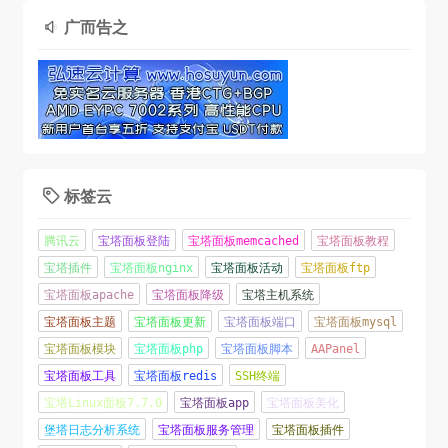
广而告之

标签云

腾讯云
宝塔面板登陆
宝塔面板memcached
宝塔面板教程
宝塔插件
宝塔面板nginx
宝塔面板活动
宝塔面板ftp
宝塔面板apache
宝塔面板降级
宝塔主机系统
宝塔面板主题
宝塔面板更新
宝塔面板端口
宝塔面板mysql
宝塔面板模块
宝塔面板php
宝塔面板脚本
AAPanel
宝塔面板工具
宝塔面板redis
SSH终端
宝塔Linux面板7.7.0
宝塔面板app
宝塔面板美化
堡塔日志分析系统
宝塔面板服务管理
宝塔面板插件