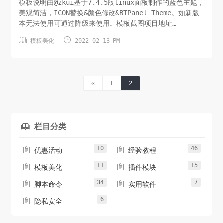
模板说明由@zkui基于7.4.5版linux面板制作的蓝色主题，
美观简洁，ICON替换&颜色修改&BTPanel Theme。如新版
本无法使用可通过降级来使用。模板截图项目地址
https://gitee.com/zkui/btpanel-theme使用方法1.


模板美化
2022-02-13 PM
备份&删除/www/server/panel/BTPanel/文件夹下的
static,templates2.把当前仓库的static...
«
1
2
栏目分类

10
46


优惠活动
经验教程
11
15


模板美化
插件模块
34
7


脚本命令
实用软件
6

隐私安全